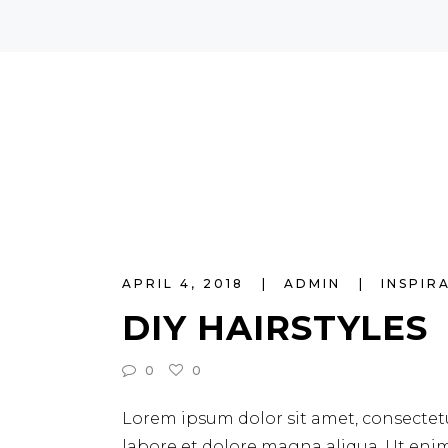
APRIL 4, 2018
ADMIN
INSPIR
DIY HAIRSTYLES
0
0
Lorem ipsum dolor sit amet, consectetu
labore et dolore magna aliqua. Ut eni