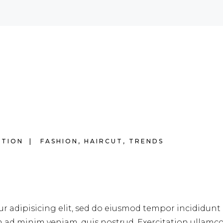
ATION
FASHION
,
HAIRCUT
,
TRENDS
r adipisicing elit, sed do eiusmod tempor incididunt 
m ad minim veniam, quis nostrud. Exercitation ullamc