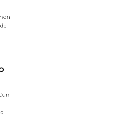
t non
nde
IO
. Cum
id