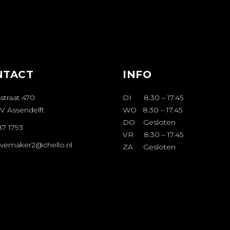
NTACT
INFO
straat 470
DI 8.30 – 17.45
V Assendelft
WO 8.30 – 17.45
DO Gesloten
87 1793
VR 8.30 – 17.45
avemaker2@chello.nl
ZA Gesloten