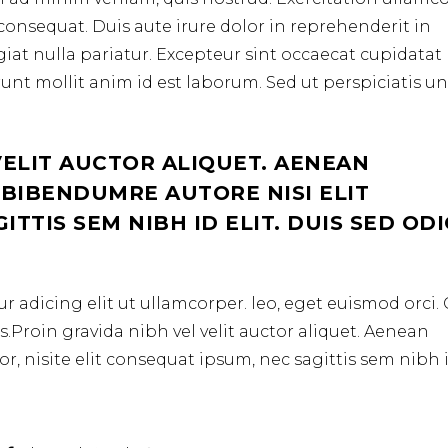
consequat. Duis aute irure dolor in reprehenderit in
ugiat nulla pariatur. Excepteur sint occaecat cupidata
erunt mollit anim id est laborum. Sed ut perspiciatis u
VELIT AUCTOR ALIQUET. AENEAN
 BIBENDUMRE AUTORE NISI ELIT
TTIS SEM NIBH ID ELIT. DUIS SED OD
r adicing elit ut ullamcorper. leo, eget euismod orci
.Proin gravida nibh vel velit auctor aliquet. Aenean
r, nisite elit consequat ipsum, nec sagittis sem nibh 