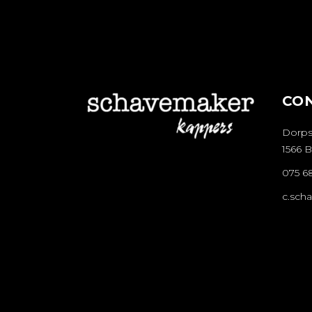
CO
Dorps
1566 B
075 6
c.sch