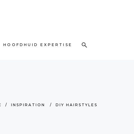
TACT
HOOFDHUID EXPERTISE
HOOFDHUID EXPERTISE
E
/
INSPIRATION
/
DIY HAIRSTYLES