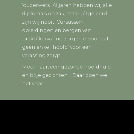
‘ouderwets’. Al jaren hebben wij alle
diploma’s op zak, maar uitgeleerd
zijn wij nooit. Cursussen,
opleidingen en bergen van
praktijkervaring zorgen ervoor dat
geen enkel ‘hoofd’ voor een
verassing zorgt.
Mooi haar, een gezonde hoofdhuid
en blije gezichten… Daar doen we
het voor!