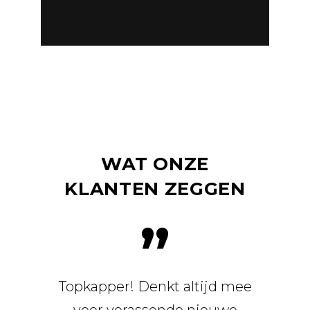
WAT ONZE
KLANTEN ZEGGEN
”
n mijn
Topkapper! Denkt altijd mee
Ze wet
k in
voor verassende nieuwe
ze mij