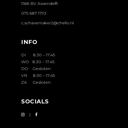
1566 BV Assendelft
075 687 1793
c.schavemaker2@chello.nl
INFO
DI 8.30 – 17.45
WO 8.30 – 17.45
DO Gesloten
VR 8.30 – 17.45
ZA Gesloten
SOCIALS