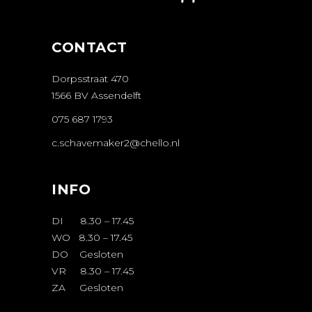
CONTACT
Dorpsstraat 470
1566 BV Assendelft
075 687 1793
c.schavemaker2@chello.nl
INFO
DI 8.30 – 17.45
WO 8.30 – 17.45
DO Gesloten
VR 8.30 – 17.45
ZA Gesloten